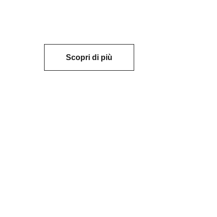
Scopri di più
Il tuo abbraccio, per sempre
 voce può difendere chi non ha voce. 
one, cura e casa per tanti animali. E 
ai ci prenderemo cura dei tuo animali.