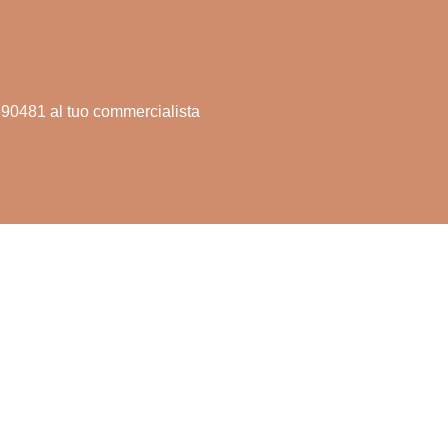
2690481 al tuo commercialista
TI
NEGOZIO SOLIDALE
Dona