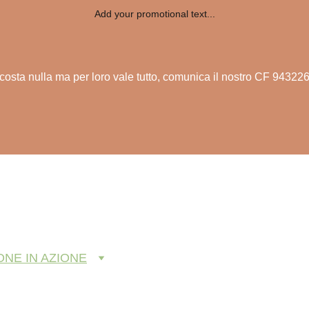
Add your promotional text...
costa nulla ma per loro vale tutto, comunica il nostro CF 9432
ONE IN AZIONE
SOSTIENICI
ADOZIONI
CONTAT