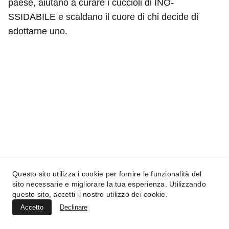
paese, aiutano a curare i cuccioli di INO-
SSIDABILE e scaldano il cuore di chi decide di
adottarne uno.
INO-SSIDABILE
Via degli artisti 7 - 50132 Firenze
(+39) 392 5686357
info@ino-ssidabile.it
Questo sito utilizza i cookie per fornire le funzionalità del
sito necessarie e migliorare la tua esperienza. Utilizzando
CF  94322690481
questo sito, accetti il nostro utilizzo dei cookie.
Accetto
Declinare
DONAZIONI