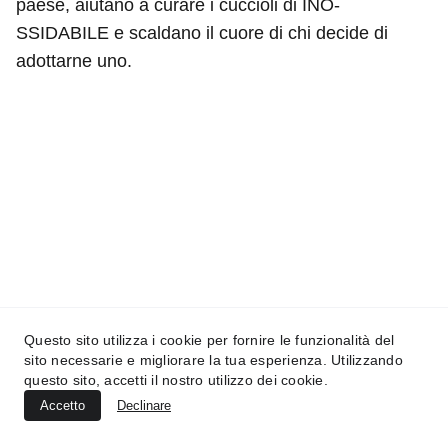
paese, aiutano a curare i cuccioli di INO-
SSIDABILE e scaldano il cuore di chi decide di
adottarne uno.
INO-SSIDABILE
Via degli artisti 7 - 50132 Firenze
(+39) 392 5686357
info@ino-ssidabile.it
Questo sito utilizza i cookie per fornire le funzionalità del
sito necessarie e migliorare la tua esperienza. Utilizzando
CF  94322690481
questo sito, accetti il nostro utilizzo dei cookie.
Accetto
Declinare
DONAZIONI