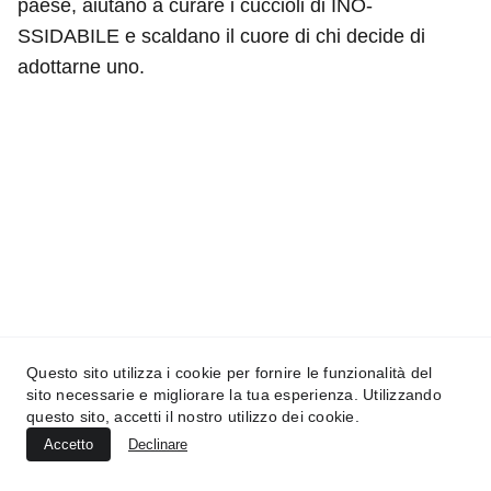
paese, aiutano a curare i cuccioli di INO-
SSIDABILE e scaldano il cuore di chi decide di
adottarne uno.
INO-SSIDABILE
Via degli artisti 7 - 50132 Firenze
(+39) 392 5686357
info@ino-ssidabile.it
Questo sito utilizza i cookie per fornire le funzionalità del
sito necessarie e migliorare la tua esperienza. Utilizzando
CF  94322690481
questo sito, accetti il nostro utilizzo dei cookie.
Accetto
Declinare
DONAZIONI